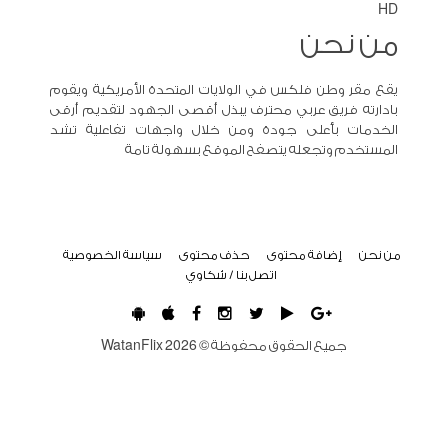
HD
من نحن
يقع مقر وطن فلكس في الولايات المتحدة الأمريكية ويقوم
بادارته فريق عربي محترف يبذل أقصى الجهود لتقديم أرقى
الخدمات بأعلى جودة ومن خلال واجهات تفاعلية تشد
المستخدم وتجعله يتصفح الموقع بسهولة تامة
من نحن
إضافة محتوى
حذف محتوى
سياسة الخصوصية
اتصل بنا / شكاوي
جميع الحقوق محفوظة ©
2026
WatanFlix