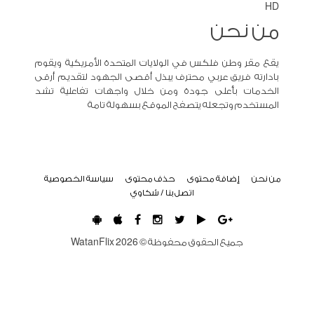
HD
من نحن
يقع مقر وطن فلكس في الولايات المتحدة الأمريكية ويقوم
بادارته فريق عربي محترف يبذل أقصى الجهود لتقديم أرقى
الخدمات بأعلى جودة ومن خلال واجهات تفاعلية تشد
المستخدم وتجعله يتصفح الموقع بسهولة تامة
من نحن
إضافة محتوى
حذف محتوى
سياسة الخصوصية
اتصل بنا / شكاوي
جميع الحقوق محفوظة ©
2026
WatanFlix