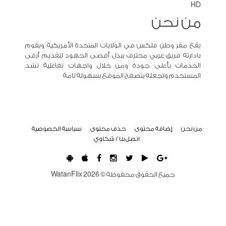
HD
من نحن
يقع مقر وطن فلكس في الولايات المتحدة الأمريكية ويقوم
بادارته فريق عربي محترف يبذل أقصى الجهود لتقديم أرقى
الخدمات بأعلى جودة ومن خلال واجهات تفاعلية تشد
المستخدم وتجعله يتصفح الموقع بسهولة تامة
من نحن
إضافة محتوى
حذف محتوى
سياسة الخصوصية
اتصل بنا / شكاوي
جميع الحقوق محفوظة ©
2026
WatanFlix