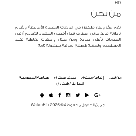
HD
من نحن
يقع مقر وطن فلكس في الولايات المتحدة الأمريكية ويقوم
بادارته فريق عربي محترف يبذل أقصى الجهود لتقديم أرقى
الخدمات بأعلى جودة ومن خلال واجهات تفاعلية تشد
المستخدم وتجعله يتصفح الموقع بسهولة تامة
من نحن
إضافة محتوى
حذف محتوى
سياسة الخصوصية
اتصل بنا / شكاوي
جميع الحقوق محفوظة ©
2026
WatanFlix