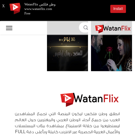
وطن فلكس WatanFlix
X
Install
www.watanflix.com
Free
انطلق وطن فلكس ليكون المنصة التي تجمع المشاهدين
العرب من جميع أنحاء الوطن العربي والمغتربين حول العالم
ليستطيعوا من خلاله الاستمتاع بمشاهدة مئات المسلسلات
والأعمال العربية الحصرية عبر الانترنت كاملة وبأعلى دقة FULL