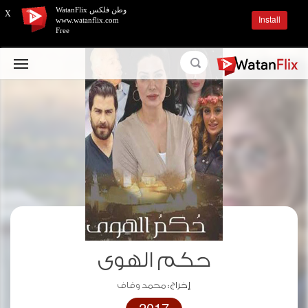
وطن فلكس WatanFlix
X
Install
www.watanflix.com
Free
حكم الهوى
إخراج :
محمد وقاف