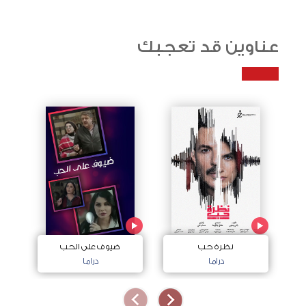
عناوين قد تعجبك
نظرة حب
ضيوف على الحب
دراما
دراما