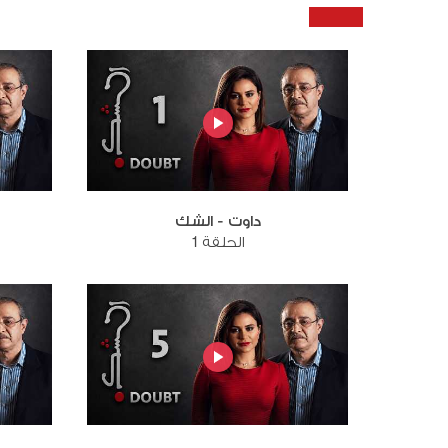
داوت - الشك
الحلقة 1