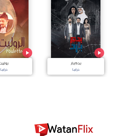
بدم بار
روليت
دراما
دراما