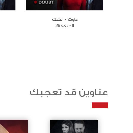
داوت - الشك
الحلقة 29
عناوين قد تعجبك