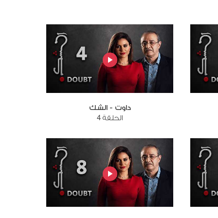
داوت - الشك
الحلقة 4