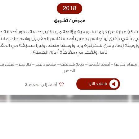
2018
غموض / تشويق
لشك) عبارة عن دراما تشويقية مؤلفة من ثلاثين حلقة، تدور أحداثه ح
ي, ففي ذكرى زواجهم يدعون أصدقائهم المقربين وهم جاد، م
زوجته ريما، وفرح سكرتيرة ورد وزوجها مهند، ونورا صديقة مي المقر
تامر, وتفجر مي مفاجأة أمام الجميع!
:
بسام كوسا
أحمد الأحمد
ديمة قندلفت
محمود نصر
دانا جبر
صفاء سل
الخضر
شاهد الآن
أضف إلى المفضلة