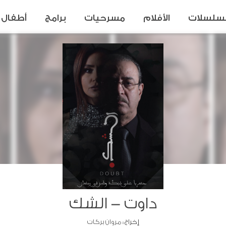
سلسلات
الأفلام
مسرحيات
برامج
أطفال
داوت - الشك
إخراج :
مروان بركات