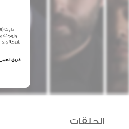
داوت (ا
وزوجته م
شركة ورد و
فريق العمل 
الحلقات