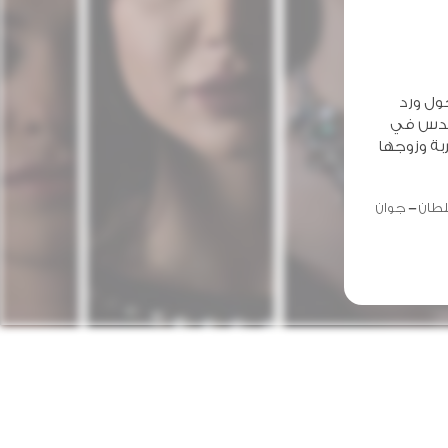
ول ورد
هندس في
بة وزوجها
طان
جوان