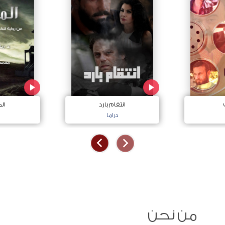
انتقام بارد
ال
دراما
من نحن