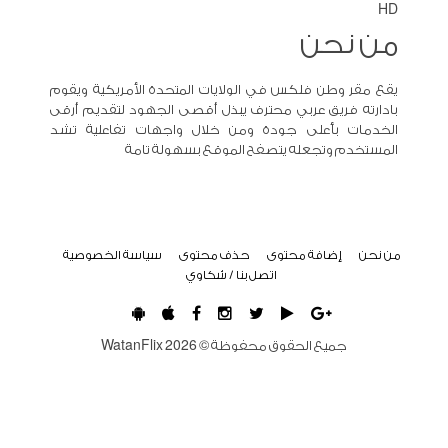
HD
من نحن
يقع مقر وطن فلكس في الولايات المتحدة الأمريكية ويقوم
بادارته فريق عربي محترف يبذل أقصى الجهود لتقديم أرقى
الخدمات بأعلى جودة ومن خلال واجهات تفاعلية تشد
المستخدم وتجعله يتصفح الموقع بسهولة تامة
من نحن
إضافة محتوى
حذف محتوى
سياسة الخصوصية
اتصل بنا / شكاوي
جميع الحقوق محفوظة ©
2026
WatanFlix