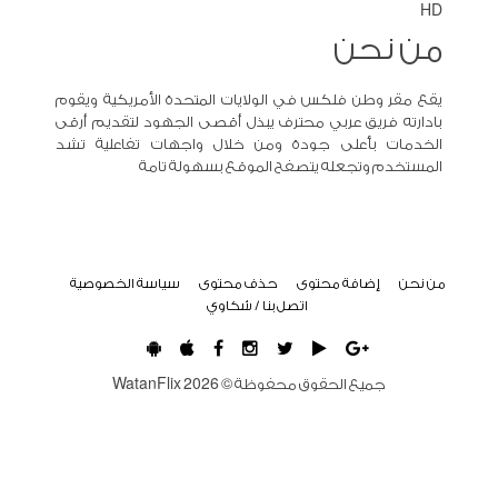
HD
من نحن
يقع مقر وطن فلكس في الولايات المتحدة الأمريكية ويقوم
بادارته فريق عربي محترف يبذل أقصى الجهود لتقديم أرقى
الخدمات بأعلى جودة ومن خلال واجهات تفاعلية تشد
المستخدم وتجعله يتصفح الموقع بسهولة تامة
من نحن
إضافة محتوى
حذف محتوى
سياسة الخصوصية
اتصل بنا / شكاوي
جميع الحقوق محفوظة ©
2026
WatanFlix