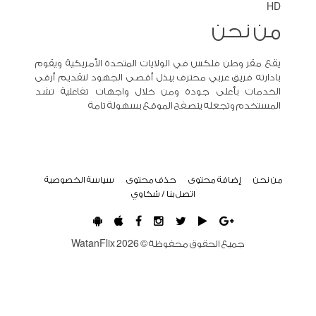
HD
من نحن
يقع مقر وطن فلكس في الولايات المتحدة الأمريكية ويقوم
بادارته فريق عربي محترف يبذل أقصى الجهود لتقديم أرقى
الخدمات بأعلى جودة ومن خلال واجهات تفاعلية تشد
المستخدم وتجعله يتصفح الموقع بسهولة تامة
من نحن
إضافة محتوى
حذف محتوى
سياسة الخصوصية
اتصل بنا / شكاوي
جميع الحقوق محفوظة ©
2026
WatanFlix