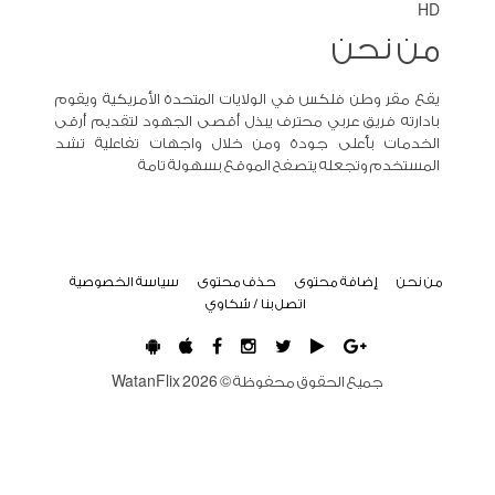
HD
من نحن
يقع مقر وطن فلكس في الولايات المتحدة الأمريكية ويقوم
بادارته فريق عربي محترف يبذل أقصى الجهود لتقديم أرقى
الخدمات بأعلى جودة ومن خلال واجهات تفاعلية تشد
المستخدم وتجعله يتصفح الموقع بسهولة تامة
من نحن
إضافة محتوى
حذف محتوى
سياسة الخصوصية
اتصل بنا / شكاوي
جميع الحقوق محفوظة ©
2026
WatanFlix