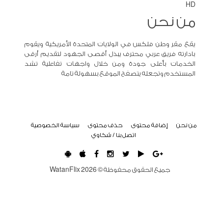
HD
من نحن
يقع مقر وطن فلكس في الولايات المتحدة الأمريكية ويقوم
بادارته فريق عربي محترف يبذل أقصى الجهود لتقديم أرقى
الخدمات بأعلى جودة ومن خلال واجهات تفاعلية تشد
المستخدم وتجعله يتصفح الموقع بسهولة تامة
من نحن
إضافة محتوى
حذف محتوى
سياسة الخصوصية
اتصل بنا / شكاوي
جميع الحقوق محفوظة ©
2026
WatanFlix