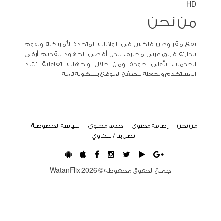
HD
من نحن
يقع مقر وطن فلكس في الولايات المتحدة الأمريكية ويقوم
بادارته فريق عربي محترف يبذل أقصى الجهود لتقديم أرقى
الخدمات بأعلى جودة ومن خلال واجهات تفاعلية تشد
المستخدم وتجعله يتصفح الموقع بسهولة تامة
من نحن
إضافة محتوى
حذف محتوى
سياسة الخصوصية
اتصل بنا / شكاوي
جميع الحقوق محفوظة ©
2026
WatanFlix