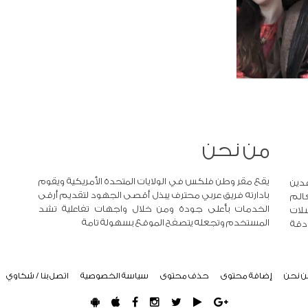
من نحن
يقع مقر وطن فلكس في الولايات المتحدة الأمريكية ويقوم
دين
بادارته فريق عربي محترف يبذل أقصى الجهود لتقديم أرقى
عالم
الخدمات بأعلى جودة ومن خلال واجهات تفاعلية تشد
لات
المستخدم وتجعله يتصفح الموقع بسهولة تامة
 دقة
ن نحن
إضافة محتوى
حذف محتوى
سياسة الخصوصية
اتصل بنا / شكاوي