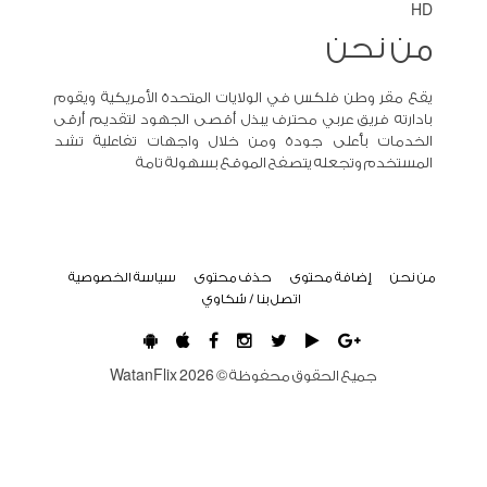
HD
من نحن
يقع مقر وطن فلكس في الولايات المتحدة الأمريكية ويقوم
بادارته فريق عربي محترف يبذل أقصى الجهود لتقديم أرقى
الخدمات بأعلى جودة ومن خلال واجهات تفاعلية تشد
المستخدم وتجعله يتصفح الموقع بسهولة تامة
من نحن
إضافة محتوى
حذف محتوى
سياسة الخصوصية
اتصل بنا / شكاوي
جميع الحقوق محفوظة ©
2026
WatanFlix