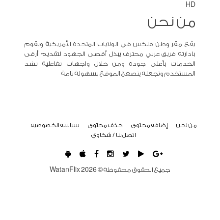
HD
من نحن
يقع مقر وطن فلكس في الولايات المتحدة الأمريكية ويقوم
بادارته فريق عربي محترف يبذل أقصى الجهود لتقديم أرقى
الخدمات بأعلى جودة ومن خلال واجهات تفاعلية تشد
المستخدم وتجعله يتصفح الموقع بسهولة تامة
من نحن
إضافة محتوى
حذف محتوى
سياسة الخصوصية
اتصل بنا / شكاوي
جميع الحقوق محفوظة ©
2026
WatanFlix