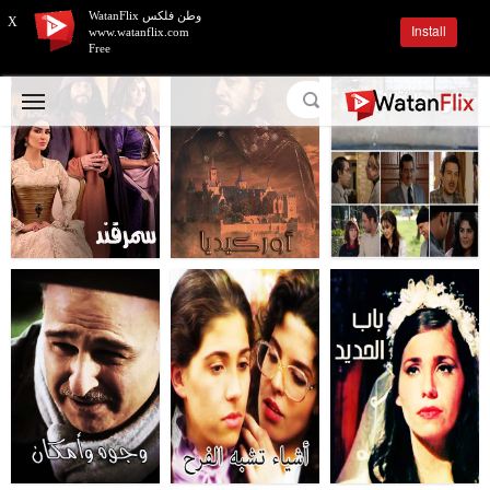
وطن فلكس WatanFlix
X
Install
www.watanflix.com
Free