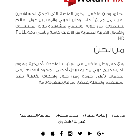
انطلق وطن فلكس ليكون المنصة التي تجمع المشاهدين
العرب من جميع أنحاء الوطن العربي والمغتربين حول العالم
ليستطيعوا من خلاله الاستمتاع بمشاهدة مئات المسلسلات
والأعمال العربية الحصرية عبر الانترنت كاملة وبأعلى دقة FULL
HD
من نحن
يقع مقر وطن فلكس في الولايات المتحدة الأمريكية ويقوم
بادارته فريق عربي محترف يبذل أقصى الجهود لتقديم أرقى
الخدمات بأعلى جودة ومن خلال واجهات تفاعلية تشد
المستخدم وتجعله يتصفح الموقع بسهولة تامة
من نحن
إضافة محتوى
حذف محتوى
سياسة الخصوصية
اتصل بنا / شكاوي