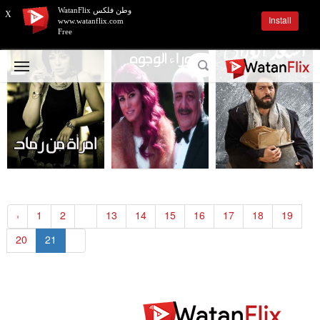
وطن فلكس WatanFlix
X
Install
www.watanflix.com
Free
«
1
2
...
13
14
15
16
17
18
19
20
21
»