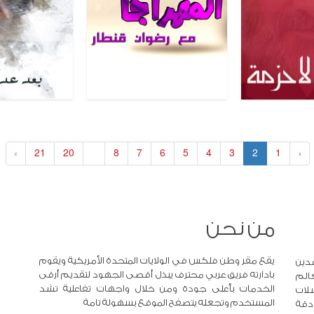
»
21
20
...
8
7
6
5
4
3
2
1
«
من نحن
يقع مقر وطن فلكس في الولايات المتحدة الأمريكية ويقوم
دين
بادارته فريق عربي محترف يبذل أقصى الجهود لتقديم أرقى
عالم
الخدمات بأعلى جودة ومن خلال واجهات تفاعلية تشد
لات
المستخدم وتجعله يتصفح الموقع بسهولة تامة
 دقة