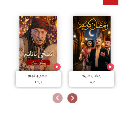
رمضان كريم
اصحى يا نايم
دراما
دراما