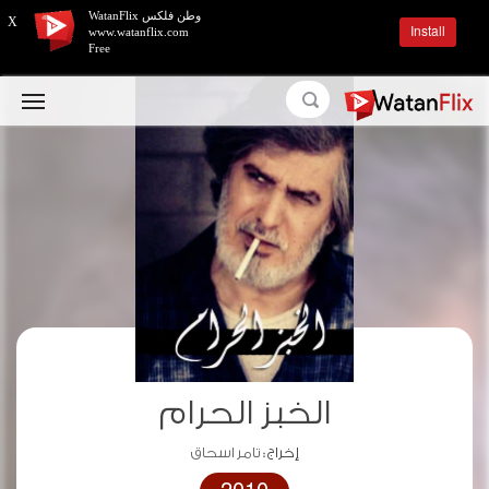
وطن فلكس WatanFlix
X
Install
www.watanflix.com
Free
الخبز الحرام
إخراج :
تامر اسحاق