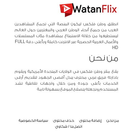
انطلق وطن فلكس ليكون المنصة التي تجمع المشاهدين
العرب من جميع أنحاء الوطن العربي والمغتربين حول العالم
ليستطيعوا من خلاله الاستمتاع بمشاهدة مئات المسلسلات
والأعمال العربية الحصرية عبر الانترنت كاملة وبأعلى دقة FULL
HD
من نحن
يقع مقر وطن فلكس في الولايات المتحدة الأمريكية ويقوم
بادارته فريق عربي محترف يبذل أقصى الجهود لتقديم أرقى
الخدمات بأعلى جودة ومن خلال واجهات تفاعلية تشد
المستخدم وتجعله يتصفح الموقع بسهولة تامة
من نحن
إضافة محتوى
حذف محتوى
سياسة الخصوصية
اتصل بنا / شكاوي