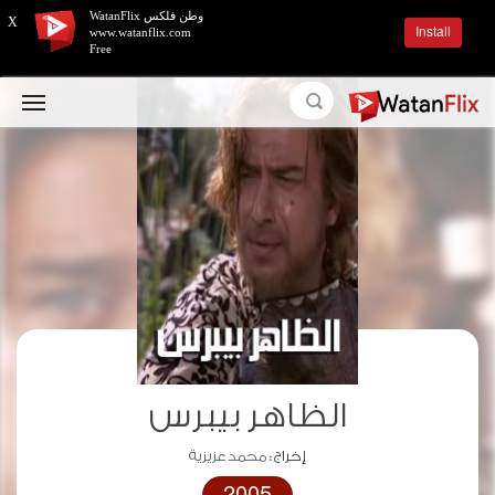
وطن فلكس WatanFlix
X
Install
www.watanflix.com
Free
الظاهر بيبرس
إخراج :
محمد عزيزية