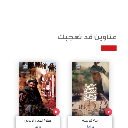
عناوين قد تعجبك
ربيع قرطبة
صلاح الدين الايوبي
دراما
دراما