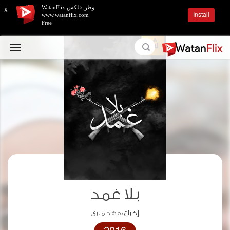
وطن فلكس WatanFlix
X
Install
www.watanflix.com
Free
بلا غمد
إخراج :
فهد ميري