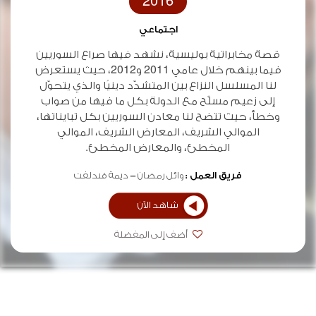
2016
اجتماعي
قصة مخابراتية بوليسية، نشهد فيها صراع السوريين
فيما بينهم خلال عامي 2011 و2012، حيث يستعرض
لنا المسلسل النزاع بين المتشدّد دينيًا والذي يتحوّل
إلى زعيم مسلّح مع الدولة بكل ما فيها من صواب
وخطأ، حيث تتضح لنا معادن السوريين بكل تبايناتها،
الموالي الشريف، المعارض الشريف، الموالي
المخطئ، والمعارض المخطئ.
فريق العمل :
وائل رمضان
ديمة قندلفت
شاهد الآن
أضف إلى المفضلة