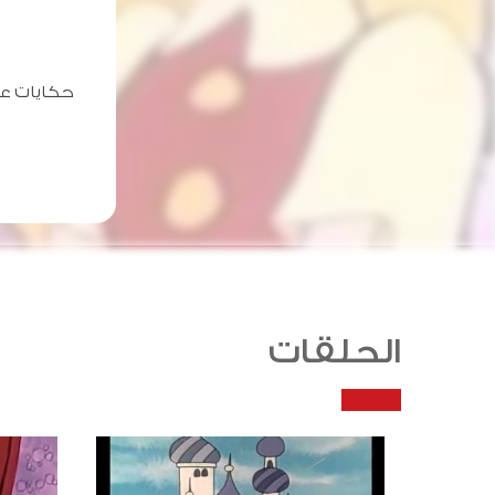
حكايات ع
الحلقات