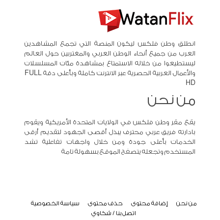
انطلق وطن فلكس ليكون المنصة التي تجمع المشاهدين
العرب من جميع أنحاء الوطن العربي والمغتربين حول العالم
ليستطيعوا من خلاله الاستمتاع بمشاهدة مئات المسلسلات
والأعمال العربية الحصرية عبر الانترنت كاملة وبأعلى دقة FULL
HD
من نحن
يقع مقر وطن فلكس في الولايات المتحدة الأمريكية ويقوم
بادارته فريق عربي محترف يبذل أقصى الجهود لتقديم أرقى
الخدمات بأعلى جودة ومن خلال واجهات تفاعلية تشد
المستخدم وتجعله يتصفح الموقع بسهولة تامة
من نحن
إضافة محتوى
حذف محتوى
سياسة الخصوصية
اتصل بنا / شكاوي