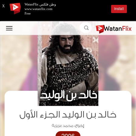
وطن فلكس WatanFlix
X
Install
www.watanflix.com
Free
خالد بن الوليد الجزء الأول
إخراج :
محمد عزيزية