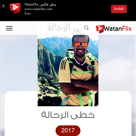
وطن فلكس WatanFlix
X
Install
www.watanflix.com
Free
خطى الرحالة
2017