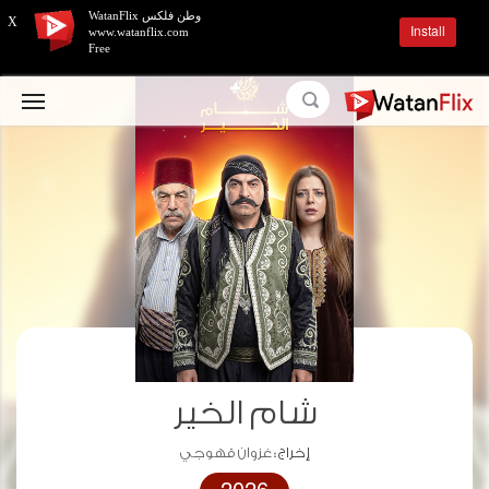
وطن فلكس WatanFlix
X
Install
www.watanflix.com
Free
شام الخير
إخراج :
غزوان قهوجي