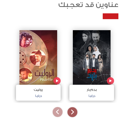
عناوين قد تعجبك
بدم بار
روليت
دراما
دراما