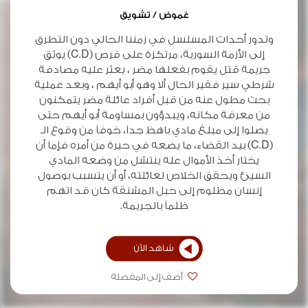
غموض / تشويق
وتدور أحداث المسلسل في زمننا الحالي دون التطرق
إلى الأزمة السورية، مرتكزة على قرص (C.D) يوثق
جريمة قتل يقوم بفعلها مضر ، يعثر عليه مصادفة
شرطي سير فقير الحال ألا وهو أبو أيهم ، وبعد عملية
بحث مطول عنه من قبل أفراد عائلة مضر يتمكنون
من معرفة مكانه، ويبدؤون بمساومة أبو أيهم حتى
يصلوا إلى مبلغ مادي باهظ جداً، خوفاً من وقوع الـ
(C.D) بيد القضاء، ما يضعه في حيرة من أمره فإما أن
يختار أخذ الأموال عله ينتشل من وضعه المادي
السيئ ويحقق الخلاص لعائلته، أو أن يتسبب بوصول
إنسان مظلوم إلى حبل المشنقة كان قد اتهم
ظلماً بالجريمة.
شاهد الآن
أضف إلى المفضلة