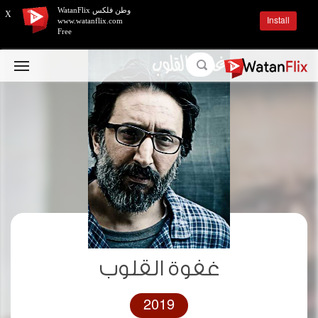
وطن فلكس WatanFlix
X
Install
www.watanflix.com
Free
غفوة القلوب
2019