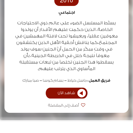
2010
اجتماعي
يسلّط المسلسل الضوء على عالم ذوي الاحتياجات
الخاصة، الذين حكمت عليهم الأقدار أن يولدوا
معوقين عقلياً، ويعيشوا تحت لافتة المهمشين في
المجتمع،كما يناقش أحقية الأهل الذين يكتشفون
في وقتٍ مبكّر من الحمل أنّ الجنين سوف يولد
معوقاً نتيجة خللٍ في الخريطة الجينية، بأن
يسقطوا هذا الجنين تخلصاً من تبعات مستقبله
المأساوي الذي يترتب عليهم.
فريق العمل :
باسل خياط
بسام كوسا
صبا مبارك
شاهد الآن
أضف إلى المفضلة