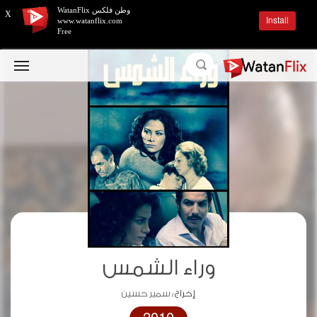
وطن فلكس WatanFlix
X
Install
www.watanflix.com
Free
وراء الشمس
إخراج :
سمير حسين