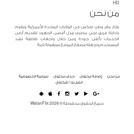
HD
من نحن
يقع مقر وطن فلكس في الولايات المتحدة الأمريكية ويقوم
بادارته فريق عربي محترف يبذل أقصى الجهود لتقديم أرقى
الخدمات بأعلى جودة ومن خلال واجهات تفاعلية تشد
المستخدم وتجعله يتصفح الموقع بسهولة تامة
من نحن
إضافة محتوى
حذف محتوى
سياسة الخصوصية
اتصل بنا / شكاوي
جميع الحقوق محفوظة ©
2026
WatanFlix