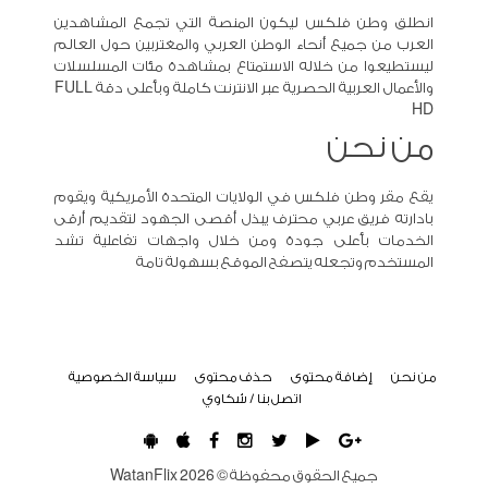
انطلق وطن فلكس ليكون المنصة التي تجمع المشاهدين
العرب من جميع أنحاء الوطن العربي والمغتربين حول العالم
ليستطيعوا من خلاله الاستمتاع بمشاهدة مئات المسلسلات
والأعمال العربية الحصرية عبر الانترنت كاملة وبأعلى دقة FULL
HD
من نحن
يقع مقر وطن فلكس في الولايات المتحدة الأمريكية ويقوم
بادارته فريق عربي محترف يبذل أقصى الجهود لتقديم أرقى
الخدمات بأعلى جودة ومن خلال واجهات تفاعلية تشد
المستخدم وتجعله يتصفح الموقع بسهولة تامة
من نحن
إضافة محتوى
حذف محتوى
سياسة الخصوصية
اتصل بنا / شكاوي
جميع الحقوق محفوظة ©
2026
WatanFlix