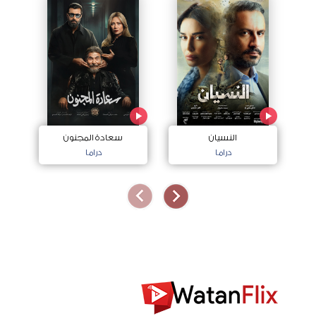
النسيان
سعادة المجنون
دراما
دراما