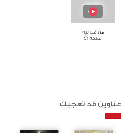
من غير ليه
الحلقة 31
عناوين قد تعجبك