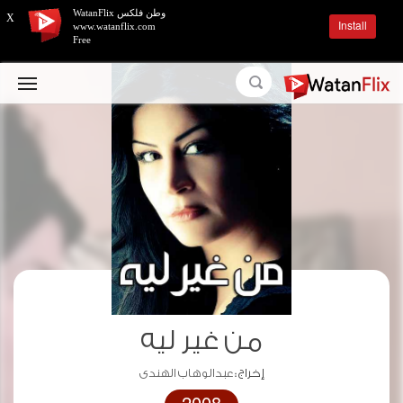
وطن فلكس WatanFlix
X
Install
www.watanflix.com
Free
من غير ليه
إخراج :
عبدالوهاب الهندى