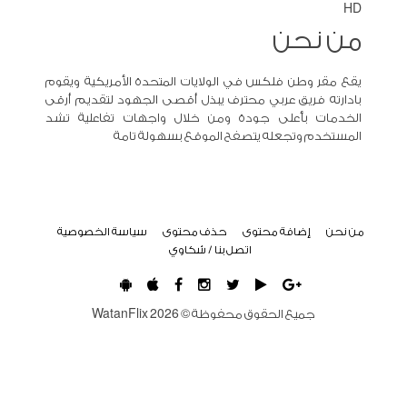
HD
من نحن
يقع مقر وطن فلكس في الولايات المتحدة الأمريكية ويقوم
بادارته فريق عربي محترف يبذل أقصى الجهود لتقديم أرقى
الخدمات بأعلى جودة ومن خلال واجهات تفاعلية تشد
المستخدم وتجعله يتصفح الموقع بسهولة تامة
من نحن
إضافة محتوى
حذف محتوى
سياسة الخصوصية
اتصل بنا / شكاوي
جميع الحقوق محفوظة ©
2026
WatanFlix