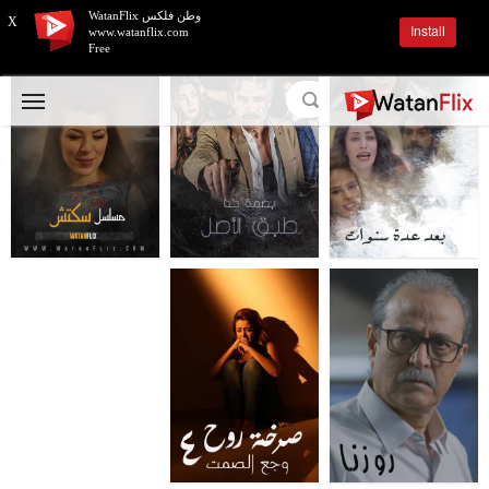
وطن فلكس WatanFlix
X
Install
www.watanflix.com
Free