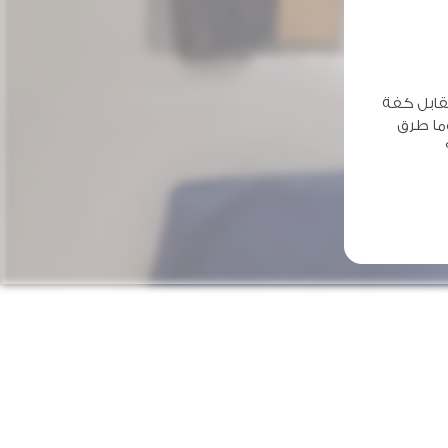
قابل كفة
وما طرق