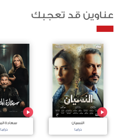
عناوين قد تعجبك
النسيان
سعادة الم
دراما
دراما