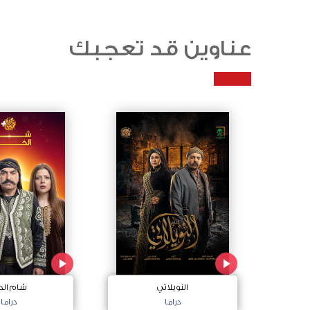
عناوين قد تعجبك
النويلاتي
شام الخ
دراما
دراما