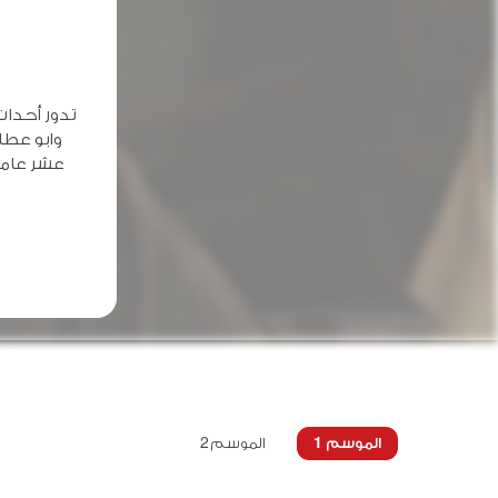
تدور أحداث
وابو عطا
عشر عاماً
الموسم 1
الموسم 2