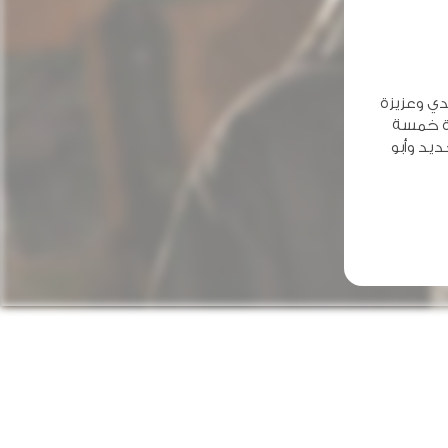
دي وعزيزة
دة خمسة
ديد وأبو