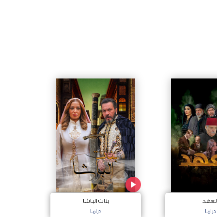
لعهد
بنات الباشا
دراما
دراما