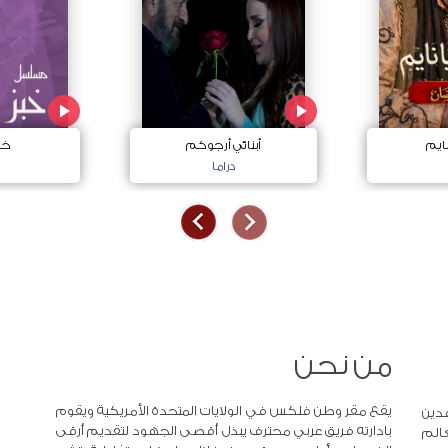
ايم
أبنائي أرجوكم
خب
دراما
من نحن
يقع مقر وطن فلكس في الولايات المتحدة الأمريكية ويقوم
دين
بادارته فريق عربي محترف يبذل أقصى الجهود لتقديم أرقى
عالم