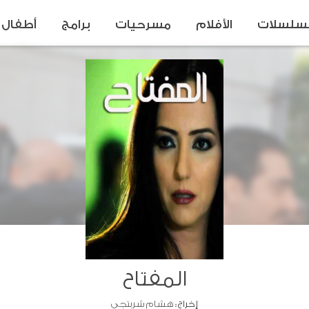
سلسلات
الأفلام
مسرحيات
برامج
أطفال
المفتاح
إخراج :
هشام شربتجي