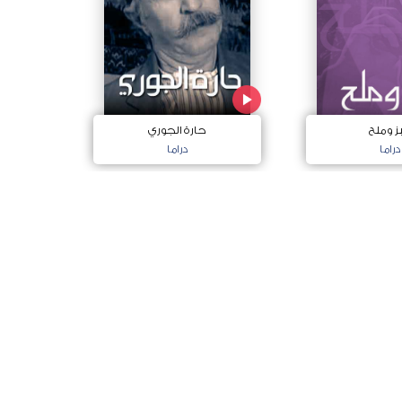
ز وملح
حارة الجوري
دراما
دراما