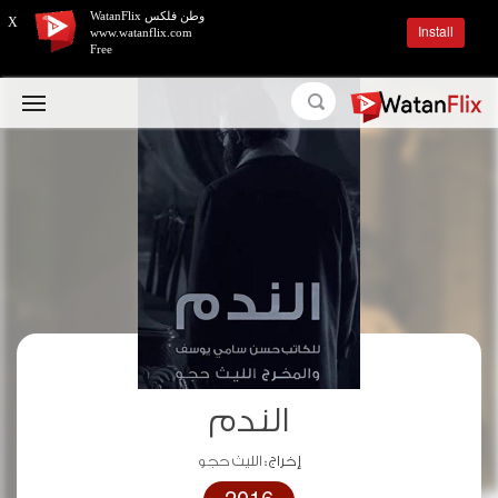
وطن فلكس WatanFlix
X
Install
www.watanflix.com
Free
الندم
إخراج :
الليث حجو