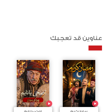
عناوين قد تعجبك
رمضان كريم
اصحى يا نايم