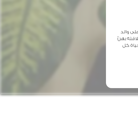
لى والد
اقته بهنّ
ياة كل