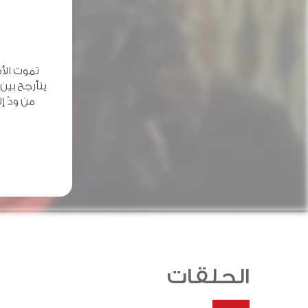
تموت الأ
يتأرجح بين
من ودّ 
الحلقات