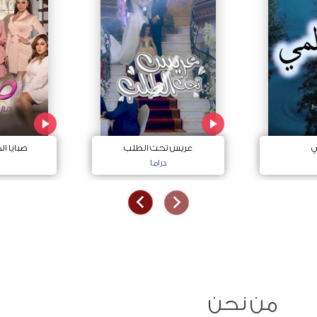
ي
عريس تحت الطلب
صبايا ا
دراما
من نحن