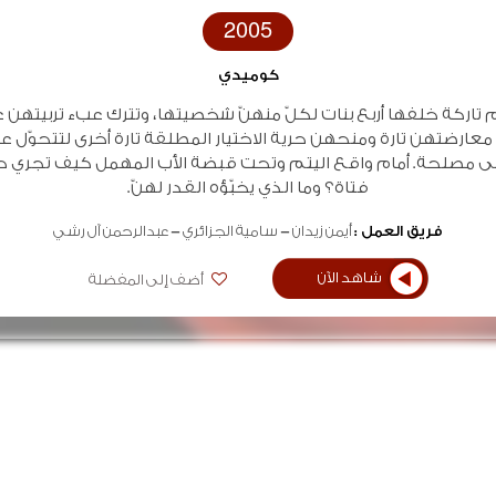
2005
كوميدي
م تاركة خلفها أربع بنات لكلّ منهنّ شخصيتها، وتترك عبء تربيتهن ع
 معارضتهن تارة ومنحهن حرية الاختيار المطلقة تارة أخرى لتتحوّل عل
إلى مصلحة. أمام واقع اليتم وتحت قبضة الأب المهمل كيف تجري ح
فتاة؟ وما الذي يخبّؤه القدر لهنّ.
فريق العمل :
أيمن زيدان
سامية الجزائري
عبدالرحمن آل رشي
شاهد الآن
أضف إلى المفضلة