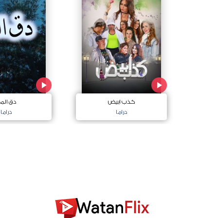
كذب ابيض
دق الم
دراما
دراما