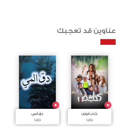
عناوين قد تعجبك
كذب ابيض
دق المي
دراما
دراما