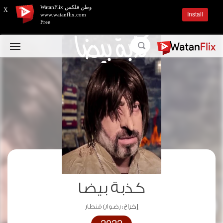
وطن فلكس WatanFlix
X
Install
www.watanflix.com
Free
كذبة بيضا
إخراج :
رضوان قنطار