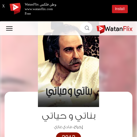
وطن فلكس WatanFlix
X
Install
www.watanflix.com
Free
بناتي و حياتي
إخراج :
فادي غازي