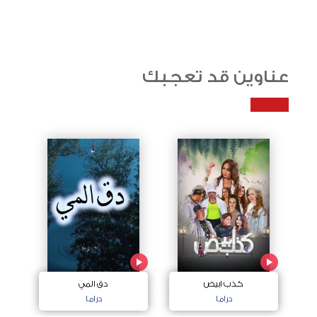
عناوين قد تعجبك
كذب ابيض
دق المي
دراما
دراما