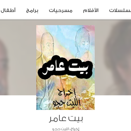
سلسلات
الأفلام
مسرحيات
برامج
أطفال
بيت عامر
إخراج :
الليث حجو