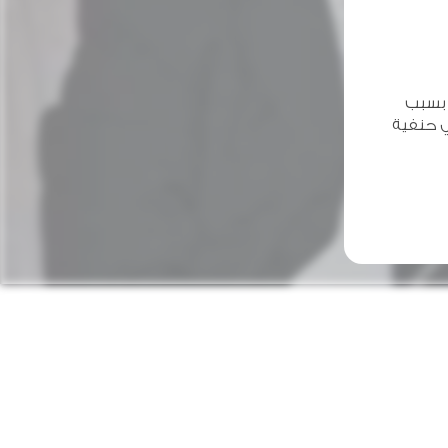
 بسبب
ي حنفية