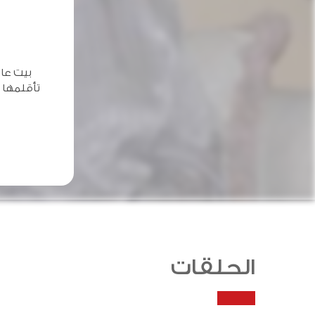
بيت عا
تأقلمها 
الحلقات