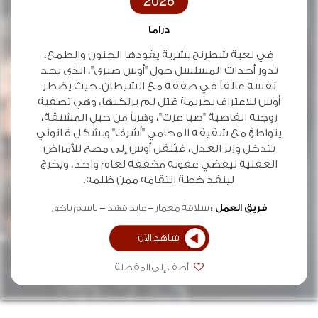
2026
دراما
في لعبة شطرنج بشرية يقودها الجنون والطمع،
تدور أحداث المسلسل حول "أوس صبري"، الذي يجد
نفسه عالقاً في صفقة مع الشيطان. حيث يضطر
أوس للاعتراف بجريمة قتل لم يرتكبها، وهي تصفية
زوجته القاضية "صبا عزت"، وهرباً من حبل المشنقة،
يتواطؤ مع شقيقه المحامي "أشرف" وبشكل قانوني
يتدخل وزير العدل، فيُنقل أوس إلى مصح للأمراض
العقلية ليقضي عقوبة مخففة لعام واحد، ويخرج
لينفذ خطة انتقامه ممن ظلمه.
فريق العمل :
سلافة معمار
عابد فهد
باسم ياخور
شاهد الآن
أضف إلى المفضلة