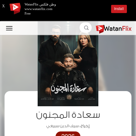
وطن فلكس WatanFlix
X
Install
www.watanflix.com
Free
سعادة المجنون
إخراج :
سيف الدين سبيعي