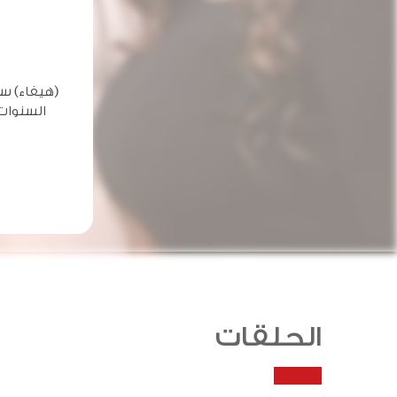
(هيفاء) سي
السنوات،
الحلقات