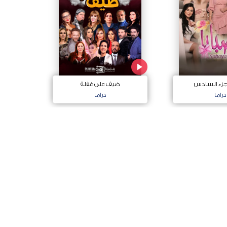
لجزء السادس
ضيف على غفلة
دراما
دراما