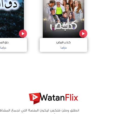
كذب ابيض
دق الم
دراما
دراما
انطلق وطن فلكس ليكون المنصة التي تجمع المشاه