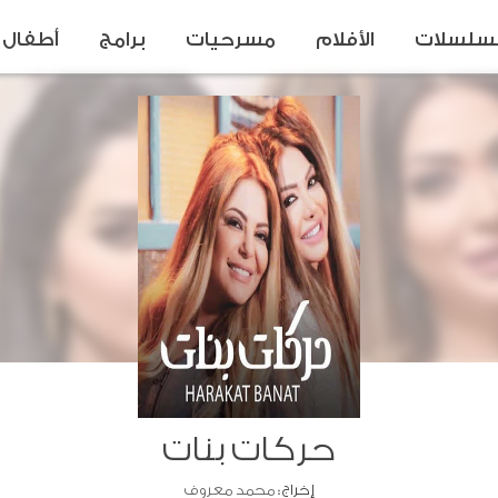
سلسلات
الأفلام
مسرحيات
برامج
أطفال
حركات بنات
إخراج :
محمد معروف