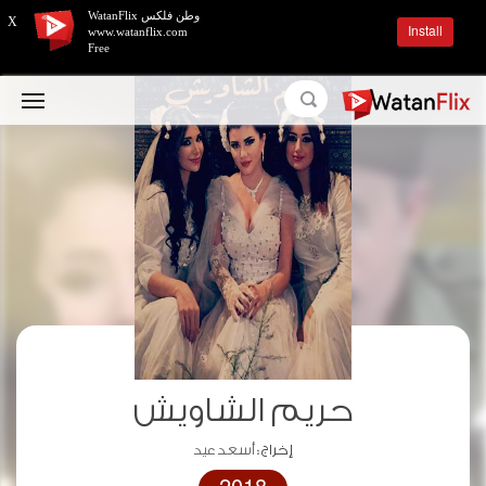
وطن فلكس WatanFlix
X
Install
www.watanflix.com
Free
حريم الشاويش
إخراج :
أسعد عيد