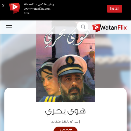
وطن فلكس WatanFlix
X
Install
www.watanflix.com
Free
هوى بحري
إخراج :
باسل خياط