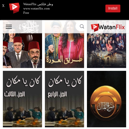
وطن فلكس WatanFlix
X
Install
www.watanflix.com
Free