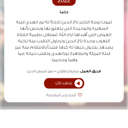
2022
دراما
تموت زوجة التاجر تاج الدين تاركةً له نور الهدى ابنته
الصغيرة والوحيدة التي يتعلق بها ويحس بأنها
العوض التي أهداها اياه الله. تستغل نظمية الفتاة
اللعوب وحدة تاج الدين وتحاول التقرب منه لكنه
يصدها, يتحول حبها له كرهاً فتبدأ بالانتقام منه عبر
ابنته البريئة والطاهرة نورالهدى وتقلب حياته غماً
وهماً وجحيما.
فريق العمل :
رضوان عقيلي
عبير شمس الدين
شاهد الآن
أضف إلى المفضلة