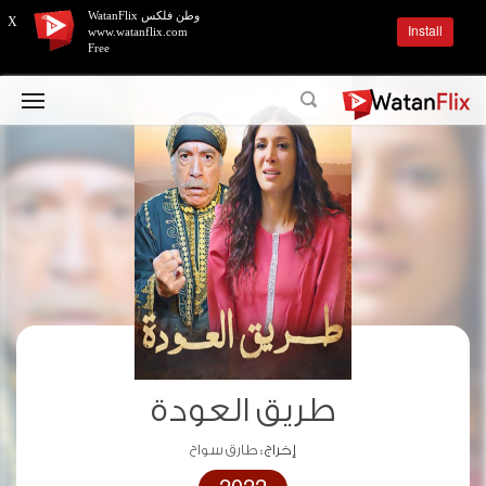
وطن فلكس WatanFlix
X
Install
www.watanflix.com
Free
طريق العودة
إخراج :
طارق سواح