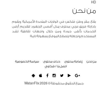
HD
من نحن
يقع مقر وطن فلكس في الولايات المتحدة الأمريكية ويقوم
بادارته فريق عربي محترف يبذل أقصى الجهود لتقديم أرقى
الخدمات بأعلى جودة ومن خلال واجهات تفاعلية تشد
المستخدم وتجعله يتصفح الموقع بسهولة تامة
من نحن
إضافة محتوى
حذف محتوى
سياسة الخصوصية
اتصل بنا / شكاوي
جميع الحقوق محفوظة ©
2026
WatanFlix