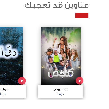
عناوين قد تعجبك
كذب ابيض
دق الم
دراما
دراما