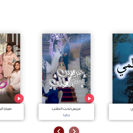
ي
عريس تحت الطلب
صبايا ا
دراما