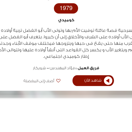
1979
كوميدي
سرحية قصة عائلة توفيت الأم بها وتولى الأب أبو الفضل تربية أولاد
 الأب أولاده على الشرف والأخلاق إلى أن كبروا. يتعرف أبو الفضل عل
قرب منها حتى يقع فى حبها ويتزوجها فيختلف موقف الأبناء وجدت
 ويتغير الأب و يكسر كل القواعد التى أنشأ أولاده عليها وتتوالى ا
إطار كوميدي اجتماعي.
فريق العمل :
فؤاد المهندس
شويكار
شاهد الآن
أضف إلى المفضلة