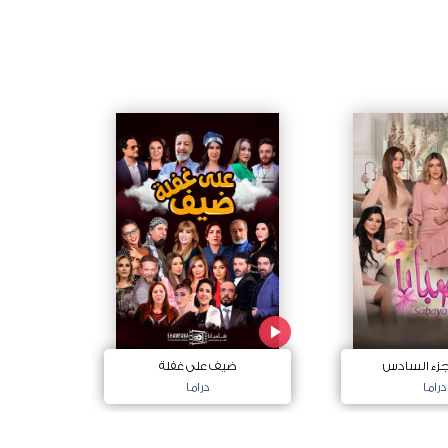
لجزء السادس
ضيف على غفلة
دراما
دراما