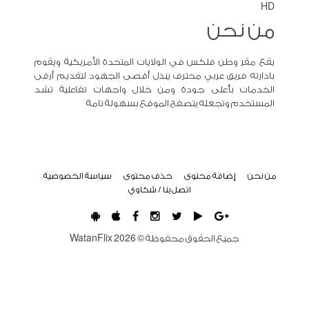
HD
من نحن
يقع مقر وطن فلكس في الولايات المتحدة الأمريكية ويقوم
بادارته فريق عربي محترف يبذل أقصى الجهود لتقديم أرقى
الخدمات بأعلى جودة ومن خلال واجهات تفاعلية تشد
المستخدم وتجعله يتصفح الموقع بسهولة تامة
من نحن
إضافة محتوى
حذف محتوى
سياسة الخصوصية
اتصل بنا / شكاوي
جميع الحقوق محفوظة ©
2026
WatanFlix