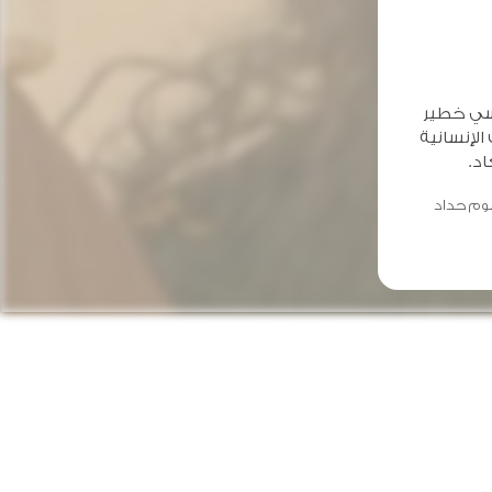
اسي خطير
اﻹنسانية
د.
وم حداد