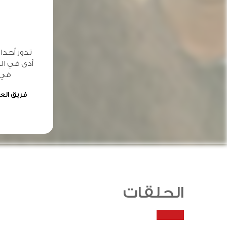
تدور أحدا
أدى في ال
في 
فريق العم
الحلقات