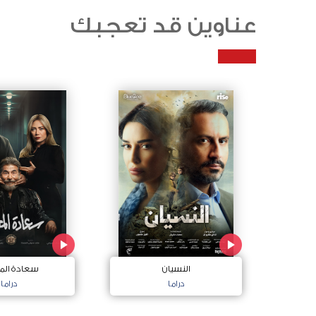
عناوين قد تعجبك
النسيان
سعادة الم
دراما
دراما