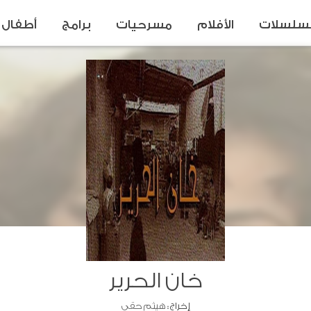
سلسلات
الأفلام
مسرحيات
برامج
أطفال
خان الحرير
إخراج :
هيثم حقي