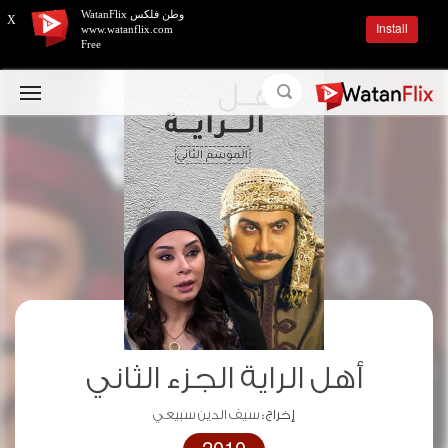
وطن فلكس WatanFlix
X
Install
www.watanflix.com
Free
أهل الراية الجزء الثاني
إخراج :
سيف الدين سبيعي