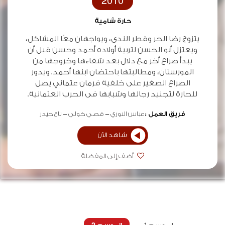
2010
حارة شامية
يتزوج رضا الحر وقطر الندى، ويواجهان معًا المشاكل،
ويعتزل أبو الحسن لتربية أولاده أحمد وحسن قبل أن
يبدأ صراع أخر مع دلال بعد شفاءها وخروجها من
المورستان، ومطالبتها باحتضان ابنها أحمد. ويدور
الصراع الصغير على خلفية فرمان عثماني يصل
للحارة لتجنيد رجالها وشبابها فى الحرب العثمانية.
فريق العمل :
عباس النوري
قصي خولي
تاج حيدر
شاهد الآن
أضف إلى المفضلة